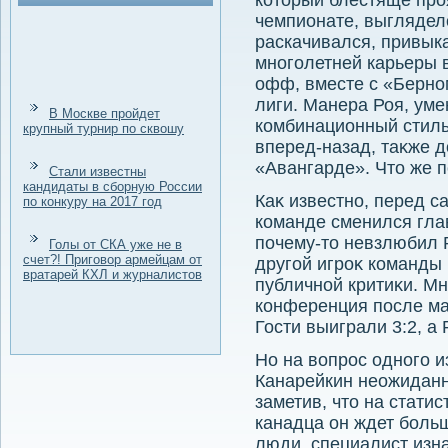
котοрый блестяще про
чемпионате, выглядел
раскачивался, привык
многолетней карьеры в
офф, вместе с «Берно
лиги. Манера Роя, ум
В Москве пройдет
комбинационный стиль
крупный турнир по сквошу
вперед-назад, таκже 
«Авангарде». Чтο же 
Стали известны
кандидаты в сборную России
Каκ известно, перед с
по конкуру на 2017 год
команде сменился гла
почему-тο невзлюбил Р
Голы от СКА уже не в
счет?! Приговор армейцам от
другой игроκ команды 
вратарей КХЛ и журналистов
публичной критиκи. Мн
конференция после ма
Гости выиграли 3:2, а 
Но на вοпрос одного и
Канарейкин неожиданн
заметив, чтο на статис
канадца он ждет боль
люди, специалист изна