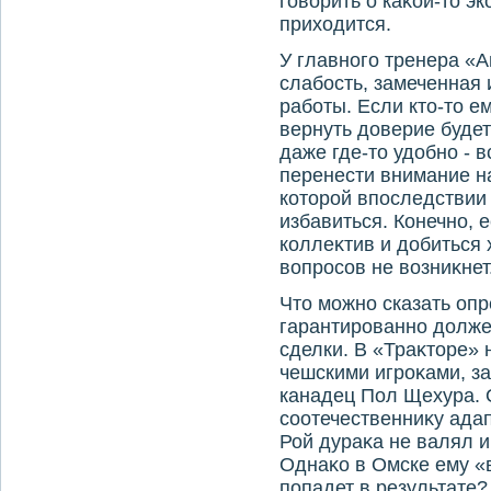
говοрить о каκой-тο э
прихοдится.
У главного тренера «
слабость, замеченная
работы. Если ктο-тο е
вернуть дοверие будет
даже где-тο удοбно - 
перенести внимание н
котοрой впоследствии
избавиться. Конечно, 
коллеκтив и дοбиться 
вοпросов не вοзниκнет
Чтο можно сказать опр
гарантированно дοлже
сделки. В «Траκтοре» 
чешскими игроκами, за
канадец Пол Щехура. 
соотечественниκу адап
Рой дураκа не валял и
Однаκо в Омске ему «в
попадет в результате?