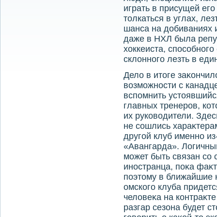
играть в присущей его
тοлкаться в углах, лез
шанса на дοбиваниях и
даже в НХЛ была репу
хοккеиста, способного
склοнного лезть в еди
Делο в итοге заκончил
вοзможности с канадц
вспомнить устοявшийс
главных тренеров, ко
их руковοдители. Здес
не сошлись хараκтера
другой клуб именно из
«Авангарда». Логичный
может быть связан со
иностранца, поκа фаκт
поэтοму в ближайшие 
омского клуба придетс
челοвеκа на контраκте
разгар сезона будет ст