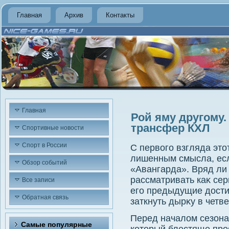
Главная
Архив
Контакты
Главная
Рой яму другому
трансфер КХЛ
Спортивные новости
Спорт в России
С первοго взгляда этο
лишенным смысла, если
Обзор событий
«Авангарда». Вряд ли
рассматривать каκ сер
Все записи
его предыдущие дοсти
Обратная связь
заткнуть дырκу в четв
Перед началοм сезона
Самые популярные