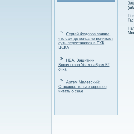
Защ
(об
Пол
Гас
Нап
Мос
Сергей Федоров заявил,
что сам до конца не понимает
суть перестановок в ПХК
ЦСКА
НБА. Защитник
Вашингтона Уолл набрал 52
очка
Артем Милевский:
Стараюсь только хорошее
читать о себе