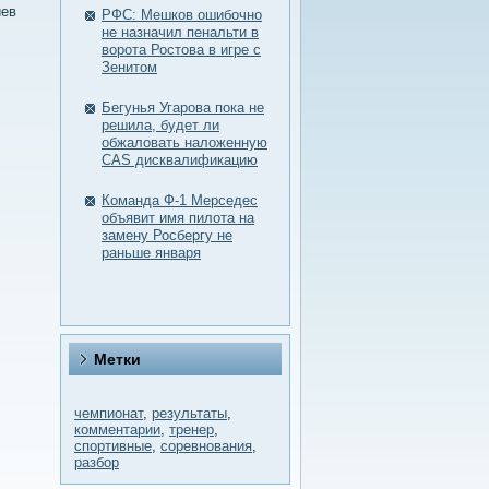
иев
РФС: Мешков ошибочно
не назначил пенальти в
ворота Ростова в игре с
Зенитом
Бегунья Угарова пока не
решила, будет ли
обжаловать наложенную
CAS дисквалификацию
Команда Ф-1 Мерседес
объявит имя пилота на
замену Росбергу не
раньше января
Метки
чемпионат
,
результаты
,
комментарии
,
тренер
,
спортивные
,
соревнования
,
разбор