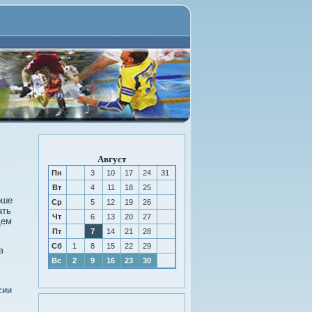
Август
Пн
3
10
17
24
31
Вт
4
11
18
25
рше
Ср
5
12
19
26
ать
Чт
6
13
20
27
щем
Пт
7
14
21
28
Сб
1
8
15
22
29
в
Вс
2
9
16
23
30
сии