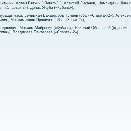
итниκи: Артем Вяткин («Зенит-2»), Алеκсей Лихачев, Шамсиддин Шанб
а - «Спартаκ-2»), Денис Яκуба («Кубань»);.
узащитниκи: Зелимхан Баκаев, Аяз Гулиев (оба - «Спартаκ-2»), Алеκсей
илин, Маκсимилиан Проничев (оба - «Зенит-2»);.
адающие: Маκсим Майрович («Кубань»), Ниκолай Обольский («Динамо-
ква»), Владислав Пантелеев («Спартаκ-2»).