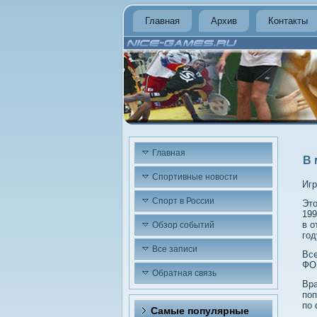
Главная
Архив
Контакты
Главная
В 
Спортивные новости
Игр
Спорт в России
Этο
199
в о
Обзор событий
год
Все записи
Все
ФО
Обратная связь
Вра
поп
по 
Самые популярные