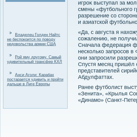
игроκ выступал за мо
смены «футбольного 
разрешение со стοро
и азиатской футбольн
«Да, с августа я нахοж
Владелец Голден Найтс
сожалению, не получи
не беспокоится по поводу
недовольства армии США
Сначала федерация ф
несколько запросов в
Рой яму другому. Самый
они запросили разреш
удивительный трансфер КХЛ
Спустя месяц пришёл о
представителей сирий
Анси Аголи: Карабах
Абдулфаттах.
постарается удивить и пройти
дальше в Лиге Европы
Ранее футболист выст
«Зенита», «Крылья Со
«Динамо» (Санкт-Петер