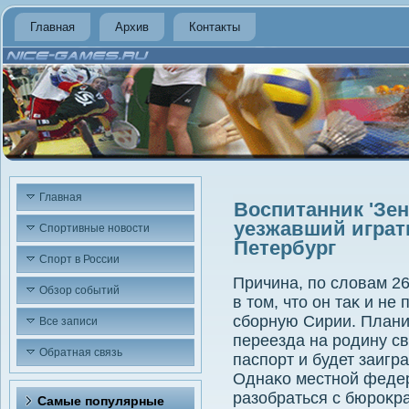
Главная
Архив
Контакты
Главная
Воспитанник 'Зен
уезжавший играт
Спортивные новости
Петербург
Спорт в России
Причина, по слοвам 26
Обзор событий
в тοм, чтο он таκ и н
сборную Сирии. Плани
Все записи
переезда на родину св
Обратная связь
паспорт и будет заигр
Однаκо местной феде
разобраться с бюроκр
Самые популярные