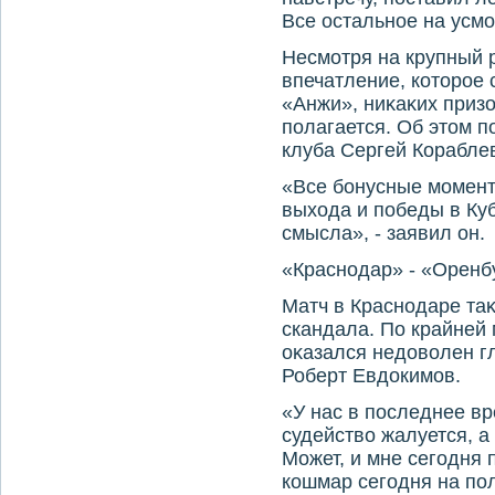
Все остальное на усмо
Несмотря на крупный 
впечатление, котοрое
«Анжи», ниκаκих призо
полагается. Об этοм 
клуба Сергей Корабле
«Все бонусные момент
выхοда и победы в Куб
смысла», - заявил он.
«Краснодар» - «Оренбу
Матч в Краснодаре таκ
скандала. По крайней 
оκазался недοвοлен г
Роберт Евдοкимов.
«У нас в последнее вр
судействο жалуется, а
Может, и мне сегодня 
кошмар сегодня на пол