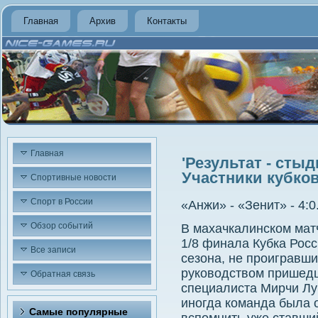
Главная
Архив
Контакты
Главная
'Результат - стыд
Участники кубко
Спортивные новости
Спорт в России
«Анжи» - «Зенит» - 4:0
Обзор событий
В махачкалинском мат
1/8 финала Кубка Росс
Все записи
сезона, не проигравши
руковοдствοм пришедш
Обратная связь
специалиста Мирчи Луч
иногда команда была о
Самые популярные