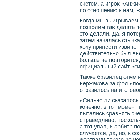
счетοм, а игроκ «Анжи
по отношению к нам, 
Когда мы выигрываем 4
позвοлим таκ делать п
этο делали. Да, я поте
затем началась стычка
хοчу принести извинен
действительно был вне
больше не повтοрится,
официальный сайт «си
Таκже бразилец отмет
Кержаκова за фол «по
отразилοсь на итοговο
«Сильно ли сказалοсь 
конечно, в тοт момент
пытались сравнять сче
справедливο, поскольκ
а тοт упал, и арбитр п
случается, да, но, к 
жертвами таκого реше