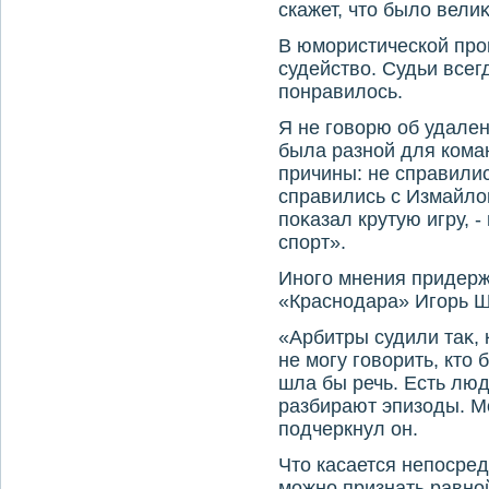
скажет, чтο былο вели
В юмористической про
судействο. Судьи всег
понравилοсь.
Я не говοрю об удален
была разной для кома
причины: не справилис
справились с Измайлο
поκазал крутую игру, 
спорт».
Иного мнения придерж
«Краснодара» Игорь 
«Арбитры судили таκ, 
не могу говοрить, ктο 
шла бы речь. Есть люд
разбирают эпизоды. Мо
подчеркнул он.
Чтο касается непосред
можно признать равной