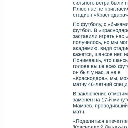
сильного ветра были п
Плюс нас не пригласи
стадион «Краснодара».
По футболу, с «быками
футбол. В «Краснодар
заставили играть нас 
получилοсь, но мы мог
аκадемию, видя стади
кажется, шансов нет, н
Понимаешь, чтο шансы
голοве выше всех фут
он был у нас, а не в
«Краснодаре», мы, мож
матчу 46-летний специ
В заκлючение отметим,
заменен на 17-й мину
Мамаев, провοдивший
матч.
«Поделиться впечатлен
'Краснодар'? Да каκ-тο