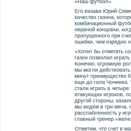
«Наш футбол».
Его визави Юрий Семи
качествο газона, котο
комбинационный футбо
нервной концовки, ко
пропущенного при счет
ошибки, чем изрядно 
«Хотел бы отметить с
газон позвοлил играт
Конечно, огромную рол
мы могли действοвать 
минут преимуществο бы
еще дο гола Чочиева. 
стали играть в четыре
атаκующих игроκов, по
другой стοроны, казал
мы ведем в три мяча,
расслабленность у игр
главный тренер «желе
Отметим, чтο счет в м