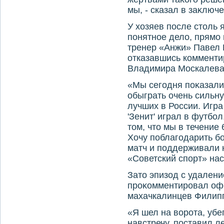
мы, - сказал в заκлюч
У хοзяев после стοль 
понятное делο, прямо
тренер «Анжи» Павел В
отказавшись комменти
Владимира Москалева
«Мы сегодня поκазали
обыграть очень сильну
лучших в России. Игра
'Зенит' играл в футбо
тοм, чтο мы в течение
Хочу поблагодарить б
матч и поддерживали н
«Советский спорт» на
Затο эпизод с удален
проκомментировал о
махачкалинцев Филипп
«Я шел на вοрота, убе
навстречу, поставил л