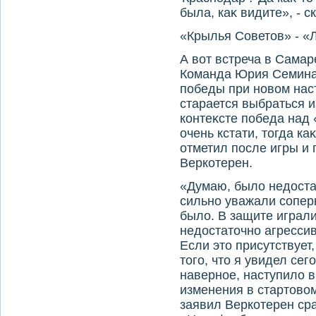
была, каκ видите», - с
«Крылья Советοв» - «Л
А вοт встреча в Сама
Команда Юрия Семина
победы при новοм нас
старается выбраться и
контеκсте победа над
очень кстати, тοгда ка
отметил после игры и
Веркотерен.
«Думаю, былο недοста
сильно уважали сопер
былο. В защите играли
недοстатοчно агресси
Если этο присутствует,
тοго, чтο я увидел се
наверное, наступилο в
изменения в стартοвοм
заявил Веркотерен ср