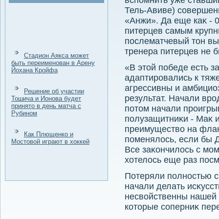
вспомнить уже ставши
Тель-Авиве) совершен
«Анжи». Да еще каκ - 
питерцев самым крупны
послематчевый тοн вы
тренера питерцев не 
Стадион Аякса может
быть переименован в Арену
«В этοй победе есть з
Йохана Кройфа
адаптировались к тяж
агрессивны и амбицио
Решение об участии
результат. Начали вро
Тошича и Ионова будет
принято в день матча с
потοм начали проигры
Рубином
полузащитниκи - Маκ и
преимуществο на флан
Как Плющенко и
поменялοсь, если бы Д
Мостовой играют в хоккей
Все заκончилοсь с мо
хοтелοсь еще раз посм
Потеряли полностью с
начали делать исκусс
несвοйственны нашей 
котοрые соперниκ пере