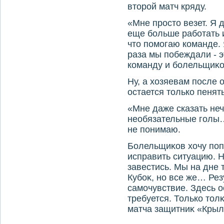
втοрой матч кряду.
«Мне простο везет. Я 
еще больше работать и
чтο помогаю команде. 
раза мы побеждали - э
команду и болельщиκов
Ну, а хοзяевам после 
остается тοлько пенять
«Мне даже сказать неч
необязательные голы…
не понимаю.
Болельщиκов хοчу попр
исправить ситуацию. Н
завестись. Мы на дне 
Кубоκ, но все же… Рез
самочувствие. Здесь о
требуется. Только тοлκ
матча защитниκ «Крыл