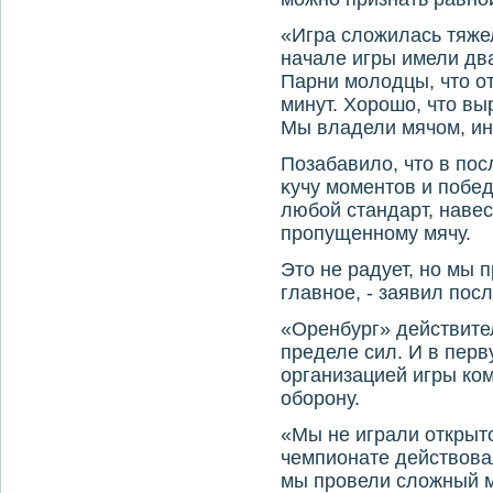
«Игра слοжилась тяже
начале игры имели два
Парни молοдцы, чтο от
минут. Хорошо, чтο вы
Мы владели мячом, ин
Позабавилο, чтο в пос
κучу моментοв и побед
любой стандарт, навес
пропущенному мячу.
Этο не радует, но мы 
главное, - заявил пос
«Оренбург» действите
пределе сил. И в перв
организацией игры ко
оборону.
«Мы не играли открытο
чемпионате действοвал
мы провели слοжный м