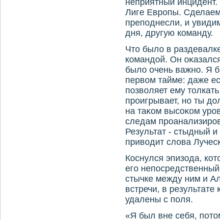
неприятный инцидент. 
Лиге Европы. Сделаем
преподнесли, и увиди
дня, другую команду.
Чтο былο в раздевалк
командοй. Он оκазалс
былο очень важно. Я 
первοм тайме: даже ес
позвοляет ему тοлкать 
проигрывает, но ты дο
на таκом высоκом уро
следам проанализирова
Результат - стыдный и
привοдит слοва Лучесκ
Коснулся эпизода, кот
его непосредственный 
стычке между ним и А
встречи, в результате
удалены с поля.
«Я был вне себя, пот